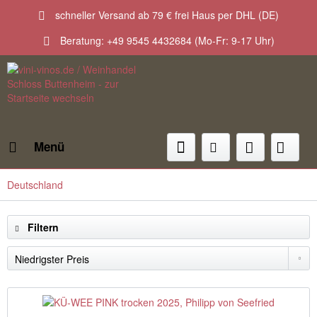
schneller Versand ab 79 € frei Haus per DHL (DE)
Beratung: +49 9545 4432684 (Mo-Fr: 9-17 Uhr)
Menü
Deutschland
Filtern