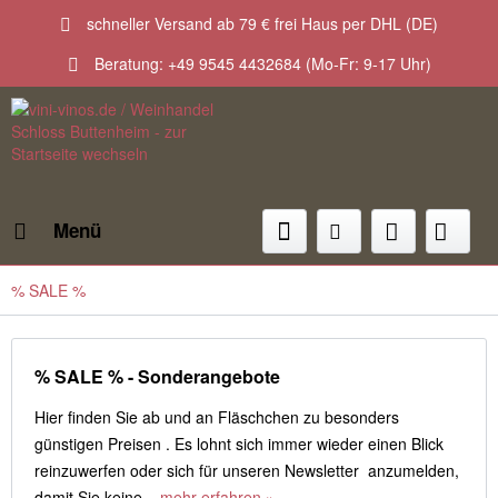
schneller Versand ab 79 € frei Haus per DHL (DE)
Beratung: +49 9545 4432684 (Mo-Fr: 9-17 Uhr)
Menü
% SALE %
% SALE % - Sonderangebote
Hier finden Sie ab und an Fläschchen zu besonders
günstigen Preisen . Es lohnt sich immer wieder einen Blick
reinzuwerfen oder sich für unseren Newsletter anzumelden,
damit Sie keine...
mehr erfahren »