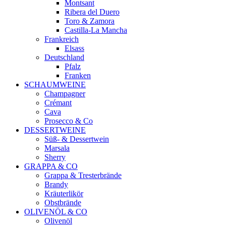
Montsant
Ribera del Duero
Toro & Zamora
Castilla-La Mancha
Frankreich
Elsass
Deutschland
Pfalz
Franken
SCHAUMWEINE
Champagner
Crémant
Cava
Prosecco & Co
DESSERTWEINE
Süß- & Dessertwein
Marsala
Sherry
GRAPPA & CO
Grappa & Tresterbrände
Brandy
Kräuterlikör
Obstbrände
OLIVENÖL & CO
Olivenöl