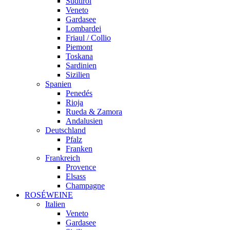
Südtirol
Veneto
Gardasee
Lombardei
Friaul / Collio
Piemont
Toskana
Sardinien
Sizilien
Spanien
Penedés
Rioja
Rueda & Zamora
Andalusien
Deutschland
Pfalz
Franken
Frankreich
Provence
Elsass
Champagne
ROSÉWEINE
Italien
Veneto
Gardasee