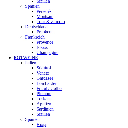
Sizilien
Spanien
Penedés
Montsant
Toro & Zamora
Deutschland
Franken
Frankreich
Provence
Elsass
Champagne
ROTWEINE
Italien
Südtirol
Veneto
Gardasee
Lombardei
Friaul / Collio
Piemont
Toskana
Apulien
Sardinien
Sizilien
Spanien
Rioja