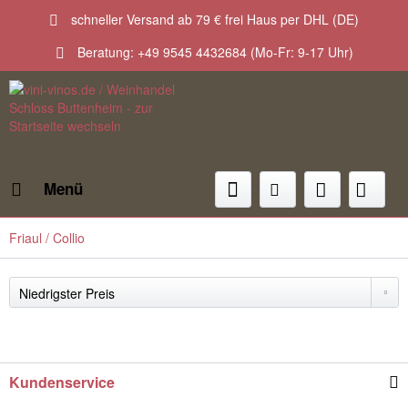
schneller Versand ab 79 € frei Haus per DHL (DE)
Beratung: +49 9545 4432684 (Mo-Fr: 9-17 Uhr)
Menü
Friaul / Collio
Kundenservice