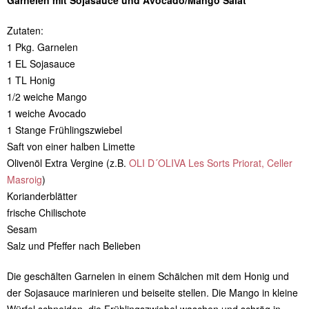
Garnelen mit Sojasauce und Avocado/Mango Salat
Zutaten:
1 Pkg. Garnelen
1 EL Sojasauce
1 TL Honig
1/2 weiche Mango
1 weiche Avocado
1 Stange Frühlingszwiebel
Saft von einer halben Limette
Olivenöl Extra Vergine (z.B.
OLI D´OLIVA Les Sorts Priorat, Celler
Masroig
)
Korianderblätter
frische Chilischote
Sesam
Salz und Pfeffer nach Belieben
Die geschälten Garnelen in einem Schälchen mit dem Honig und
der Sojasauce marinieren und beiseite stellen. Die Mango in kleine