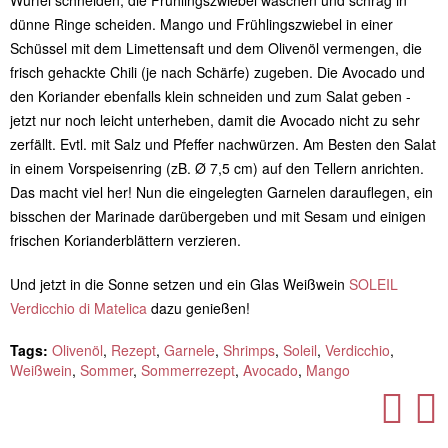
Würfel schneiden, die Frühlingszwiebel waschen und schräg in
dünne Ringe scheiden. Mango und Frühlingszwiebel in einer
Schüssel mit dem Limettensaft und dem Olivenöl vermengen, die
frisch gehackte Chili (je nach Schärfe) zugeben. Die Avocado und
den Koriander ebenfalls klein schneiden und zum Salat geben -
jetzt nur noch leicht unterheben, damit die Avocado nicht zu sehr
zerfällt. Evtl. mit Salz und Pfeffer nachwürzen. Am Besten den Salat
in einem Vorspeisenring (zB. Ø 7,5 cm) auf den Tellern anrichten.
Das macht viel her! Nun die eingelegten Garnelen darauflegen, ein
bisschen der Marinade darübergeben und mit Sesam und einigen
frischen Korianderblättern verzieren.
Und jetzt in die Sonne setzen und ein Glas Weißwein
SOLEIL
Verdicchio di Matelica
dazu genießen!
Tags:
Olivenöl
,
Rezept
,
Garnele
,
Shrimps
,
Soleil
,
Verdicchio
,
Weißwein
,
Sommer
,
Sommerrezept
,
Avocado
,
Mango