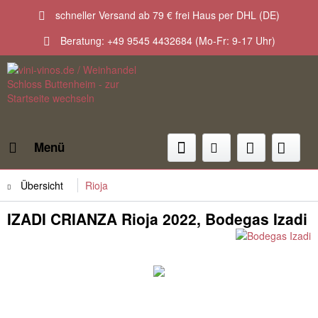
schneller Versand ab 79 € frei Haus per DHL (DE)
Beratung: +49 9545 4432684 (Mo-Fr: 9-17 Uhr)
Menü
Übersicht
Rioja
IZADI CRIANZA Rioja 2022, Bodegas Izadi