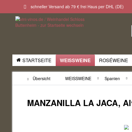
schneller Versand ab 79 € frei Haus per DHL (DE)
STARTSEITE
WEISSWEINE
ROSÉWEINE
Übersicht
WEISSWEINE
Spanien
MANZANILLA LA JACA, Al