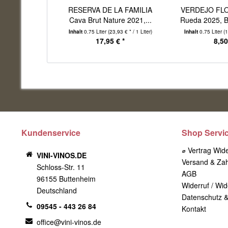
RESERVA DE LA FAMILIA
VERDEJO FL
Cava Brut Nature 2021,...
Rueda 2025, 
Inhalt
0.75 Liter
(23,93 € * / 1 Liter)
Inhalt
0.75 Liter
(1
17,95 € *
8,50
Kundenservice
Shop Servi
⌀ Vertrag Wid
VINI-VINOS.DE
Versand & Za
Schloss-Str. 11
AGB
96155 Buttenheim
Widerruf / Wid
Deutschland
Datenschutz &
09545 - 443 26 84
Kontakt
office@vini-vinos.de