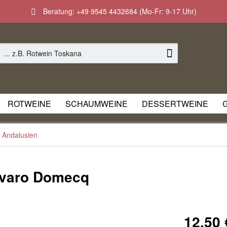
Beratung: +49 9545 4432684 (Mo-Fr: 9-17 Uhr)
ROTWEINE
SCHAUMWEINE
DESSERTWEINE
Andalusien
varo Domecq
12,50 