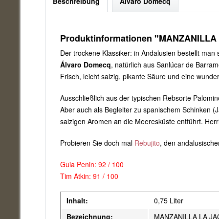
Beschreibung
Alvaro Domecq
Produktinformationen "MANZANILLA 
Der trockene Klassiker: in Andalusien bestellt man
Álvaro Domecq
, natürlich aus Sanlúcar de Barra
Frisch, leicht salzig, pikante Säure und eine wunde
Ausschließlich aus der typischen Rebsorte Palomino
Aber auch als Begleiter zu spanischem Schinken (J
salzigen Aromen an die Meeresküste entführt. Herr
Probieren Sie doch mal
Rebujito
, den andalusisch
Guia Penin: 92 / 100
Tim Atkin: 91 / 100
Inhalt:
0,75 Liter
Bezeichnung:
MANZANILLA LA JACA