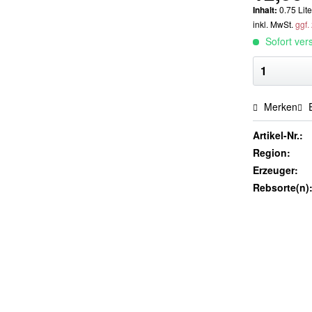
Inhalt:
0.75 Lite
inkl. MwSt.
ggf.
Sofort vers
Merken
E
Artikel-Nr.:
Region:
Erzeuger:
Rebsorte(n)