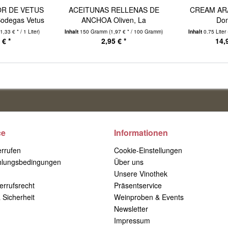
OR DE VETUS
ACEITUNAS RELLENAS DE
CREAM ARA
Bodegas Vetus
ANCHOA Oliven, La
Do
Masrojana
1,33 € * / 1 Liter)
Inhalt
150 Gramm
(1,97 € * / 100 Gramm)
Inhalt
0.75 Liter
 € *
2,95 € *
14,
ce
Informationen
errufen
Cookie-Einstellungen
hlungsbedingungen
Über uns
Unsere Vinothek
errufsrecht
Präsentservice
 Sicherheit
Weinproben & Events
Newsletter
Impressum