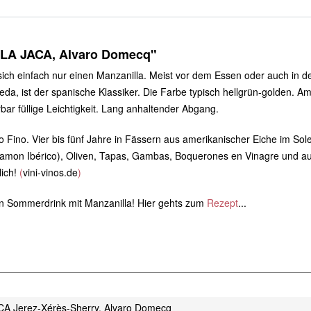
LA JACA, Alvaro Domecq"
 sich einfach nur einen Manzanilla. Meist vor dem Essen oder auch in 
meda, ist der spanische Klassiker. Die Farbe typisch hellgrün-golden.
rbar füllige Leichtigkeit. Lang anhaltender Abgang.
 Fino. Vier bis fünf Jahre in Fässern aus amerikanischer Eiche im Sole
amon Ibérico), Oliven, Tapas, Gambas, Boquerones en Vinagre und auch 
lich!
(
vini-vinos.de
)
en Sommerdrink mit Manzanilla! Hier gehts zum
Rezept
...
 Jerez-Xérès-Sherry, Alvaro Domecq