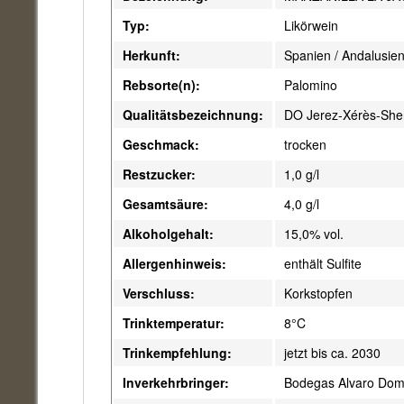
Typ:
Likörwein
Herkunft:
Spanien / Andalusien
Rebsorte(n):
Palomino
Qualitätsbezeichnung:
DO Jerez-Xérès-She
Geschmack:
trocken
Restzucker:
1,0 g/l
Gesamtsäure:
4,0 g/l
Alkoholgehalt:
15,0% vol.
Allergenhinweis:
enthält Sulfite
Verschluss:
Korkstopfen
Trinktemperatur:
8°C
Trinkempfehlung:
jetzt bis ca. 2030
Inverkehrbringer:
Bodegas Alvaro Dome