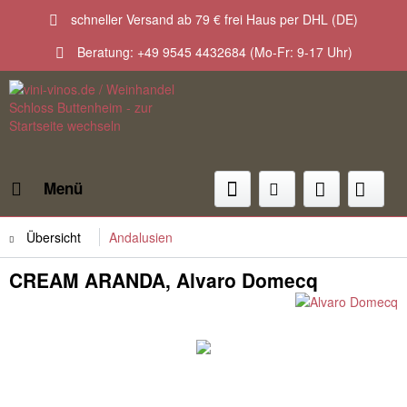
schneller Versand ab 79 € frei Haus per DHL (DE)
Beratung: +49 9545 4432684 (Mo-Fr: 9-17 Uhr)
Menü
Übersicht
Andalusien
CREAM ARANDA, Alvaro Domecq